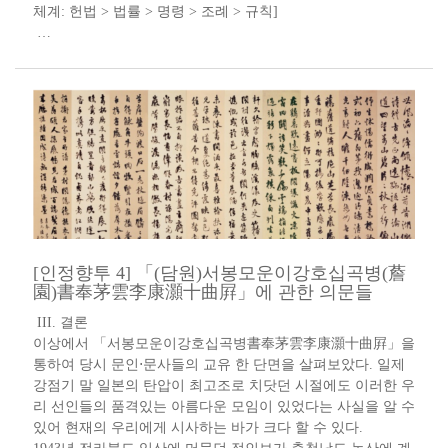
체계: 헌법 > 법률 > 명령 > 조례 > 규칙]
…
[인정향투 4] 「(담원)서봉모운이강호십곡병(薝
園)書奉茅雲李康灝十曲屛」에 관한 의문들
III. 결론
이상에서 「서봉모운이강호십곡병書奉茅雲李康灝十曲屛」을
통하여 당시 문인⋅문사들의 교유 한 단면을 살펴보았다. 일제
강점기 말 일본의 탄압이 최고조로 치닷던 시절에도 이러한 우
리 선인들의 품격있는 아름다운 모임이 있었다는 사실을 알 수
있어 현재의 우리에게 시사하는 바가 크다 할 수 있다.