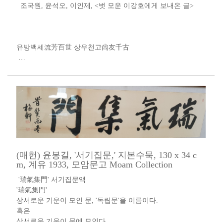
조국원, 윤석오, 이인제, <벗 모운 이강호에게 보내온 글>
유방백세流芳百世 상우천고尙友千古
…
(매헌) 윤봉길, '서기집문,' 지본수묵, 130 x 34 c
m, 계유 1933, 모암문고 Moam Collection
'瑞氣集門' 서기집문액​​
'瑞氣集門'​
상서로운 기운이 모인 문, '독립문'을 이름이다.
혹은
상서로운 기운이 문에 모인다