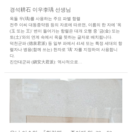
경석耕石 이우李瑀 선생님
​옥돌 우(瑀)를 사용하는 주요 파별 항렬
전주 이씨 대동종약원 등의 자료에 따르면, 이름의 한 자에 '옥
(玉 또는 王)' 변이 들어가는 항렬은 대개 오행 중 '금(金) 또는
토(土)'와의 연계 속에서 옥을 뜻하는 글자로 배치됩니다.
덕천군파 (德泉君派) 등 일부 파에서 41세 또는 특정 세대의 항
렬자나 병용(함께 쓰는) 한자로 '瑀' 자를 지정하여 사용합니
다.
진안대군파 (鎭安大君派): 역사적으로…