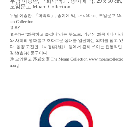
우남 이승만, 『화락액』, 종이에 먹, 29 x 50 cm,
모암문고 Moam Collection
우남 이승만, 『화락액』, 종이에 먹, 29 x 50 cm, 모암문고 Mo
am Collection
​'화락'
'화락'은 "화목하고 즐겁다"라는 뜻으로, 가정의 화목이나 나라
와 사회의 평화롭고 조화로운 상태를 염원하는 의미를 담고 있
다. 동양 고전인 《시경(詩經)》 등에서 흔히 쓰이는 전통적인
길상(吉祥) 문구이다.
ⓒ 모암문고 茅岩文庫 The Moam Collection www.moamcollectio
n.org​​