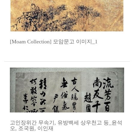
[Moam Collection] 모암문고 이미지_1
고인장위간 무속기, 유방백세 상우천고 등_윤석
오, 조국원, 이인재