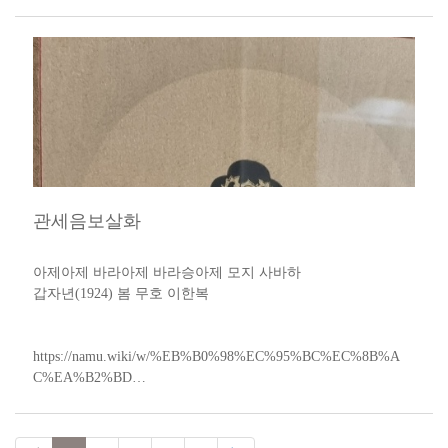
관세음보살화
​
아제아제 바라아제 바라승아제 모지 사바하​
갑자년(1924) 봄 무호 이한복
https://namu.wiki/w/%EB%B0%98%EC%95%BC%EC%8B%A
C%EA%B2%BD​…