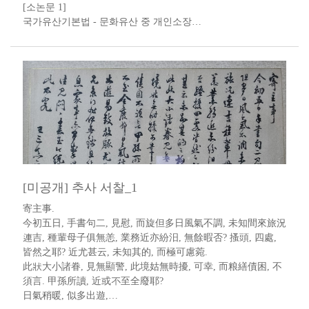
​[소논문 1]
​국가유산기본법 - 문화유산 중 개인소장…
[미공개] 추사 서찰_1
寄主事.
今初五日, 手書句二, 見慰, 而旋但多日風氣不調, 未知間來旅況
連吉, 種輩母子俱無恙, 業務近亦紛汨, 無餘暇否? 搔頭, 四處,
皆然之耶? 近尤甚云, 未知其的, 而極可慮菀.
此狀大小諸眷, 見無顯警, 此境姑無時擾, 可幸, 而粮繕債困, 不
須言. 甲孫所讀, 近或不至全廢耶?
日氣稍暖, 似多出遊,…