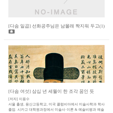
[다솜 일곱] 선화공주님은 남몰래 짝지워 두고(1)
[다솜 여섯] 삼십 년 세월이 한 조각 꿈인 듯
[저자] 이용수 ​​ ​
서울 출생, 용산고등학교, 미국 콜럼비아에서 미술사학과 학사
졸업. 시카고 대학원과정에서 미술사·이론 & 예술비평과 예술