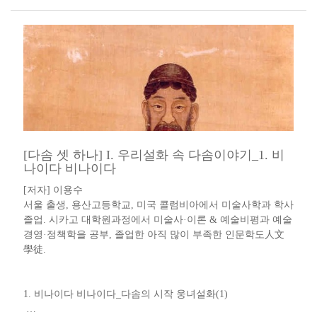
[다솜 셋 하나] I. 우리설화 속 다솜이야기_1. 비
나이다 비나이다
[저자] 이용수 ​​
서울 출생, 용산고등학교, 미국 콜럼비아에서 미술사학과 학사
졸업. 시카고 대학원과정에서 미술사·이론 & 예술비평과 예술
경영·정책학을 공부, 졸업한 아직 많이 부족한 인문학도人文
學徒​.​​​​
​1. 비나이다 비나이다​_​다솜의 시작 웅녀설화​(1) ​
…