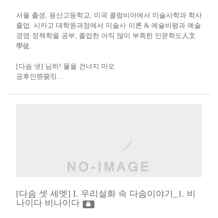
서울 출생, 용산고등학교, 미국 콜럼비아에서 미술사학과 학사
졸업. 시카고 대학원과정에서 미술사·이론 & 예술비평과 예술
경영·정책학을 공부, 졸업한 아직 많이 부족한 인문학도人文
學徒​.​​​​
[다솜 넷] 님하! 물을 건너지 마오​​ ​
공후인箜篌引​…
[다솜 셋 세엣] I. 우리설화 속 다솜이야기_1. 비
나이다 비나이다