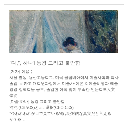
[다솜 하나] 동경 그리고 불안함
[저자] 이용수 ​​
서울 출생, 용산고등학교, 미국 콜럼비아에서 미술사학과 학사
졸업. 시카고 대학원과정에서 미술사·이론 & 예술비평과 예술
경영·정책학을 공부, 졸업한 아직 많이 부족한 인문학도人文
學徒​.​​​​
[다솜 하나] 동경 그리고 불안함
混沌 (CHAOS)とand 選択(CHOICES)
“今われわれが目で見ている物は絶対的な真実だと言える
か？�…