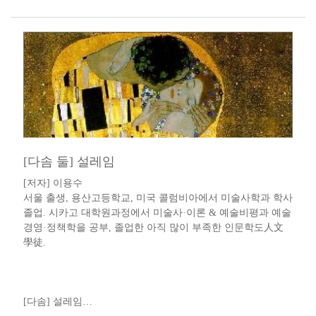
​[다솜 둘] 설레임​
[저자] 이용수 ​​
서울 출생, 용산고등학교, 미국 콜럼비아에서 미술사학과 학사
졸업. 시카고 대학원과정에서 미술사·이론 & 예술비평과 예술
경영·정책학을 공부, 졸업한 아직 많이 부족한 인문학도人文
學徒​.​​​​
[다솜] 설레임​…