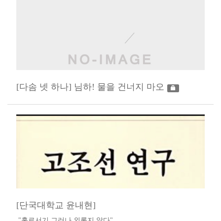
[다솜 넷 하나] 님하! 물을 건너지 마오
[단국대학교 윤내현]
​ "홀로서기 그러나 외롭지 않다"