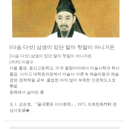
[다솜 다섯] 삼생이 있단 말이 헛말이 아니거든
[다솜 다섯] 삼생이 있단 말이 헛말이 아니거든​​
[저자] 이용수 ​​ ​
서울 출생, 용산고등학교, 미국 콜럼비아에서 미술사학과 학사
졸업. 시카고 대학원과정에서 미술사·이론 & 예술비평과 예술
경영·정책학을 공부, 졸업한 아직 많이 부족한 인문학도人文
學徒​.​​​
동해에서 날아든 룡​
도 1. 김은호, 『율곡栗谷 이이李珥』, 1975, 오죽헌烏竹軒 문
성사文成�…