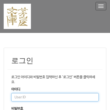
T
o
g
g
l
e
n
a
v
i
g
로그인
a
t
i
o
로그인 아이디와 비밀번호 입력하신 후 '로그인' 버튼을 클릭하세
n
요.
아이디
비밀번호