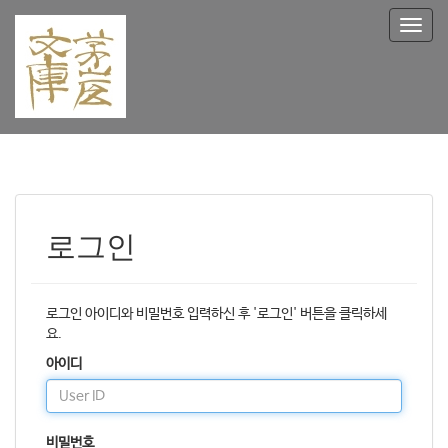
T
o
g
g
l
e
n
a
v
i
g
로그인
a
t
i
o
로그인 아이디와 비밀번호 입력하신 후 '로그인' 버튼을 클릭하세
n
요.
아이디
비밀번호