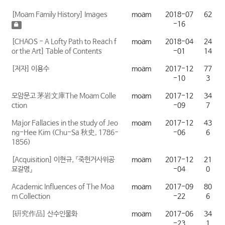
[Moam Family History] Images
moam
2018-07
62
-16
[CHAOS - A Lofty Path to Reach f
moam
2018-04
24
or the Art] Table of Contents
-01
14
[저자] 이용수
moam
2017-12
77
-10
3
모암문고 茅岩文庫The Moam Colle
moam
2017-12
34
ction
-09
7
Major Fallacies in the study of Jeo
moam
2017-12
43
ng-Hee Kim (Chu-Sa 秋史, 1786-
-06
6
1856)
[Acquisition] ​이현규, 『죽헌거사위공
moam
2017-12
21
묘갈명』
-04
0
Academic Influences of The Moa
moam
2017-09
80
m Collection
-22
6
[硏究作品] 산수인물화
moam
2017-06
34
-23
1