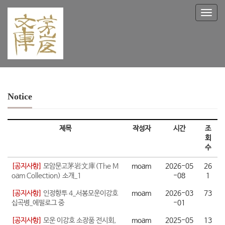
T
o
g
g
l
e
n
a
v
Notice
i
g
a
제목
작성자
시간
조
t
회
i
수
o
n
[공지사항]
모암문고茅岩文庫(The M
moam
2026-05
26
oam Collection) 소개_1
-08
1
[공지사항]
인정향투 4_서봉모운이강호
moam
2026-03
73
십곡병_에필로그 중
-01
[공지사항]
모운 이강호 소장품 전시회,
moam
2025-05
13