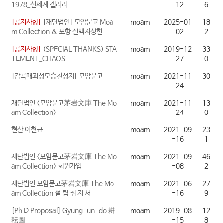
1978_신세계 갤러리
-12
6
[공지사항]
[재단법인] 모암문고 Moa
moam
2025-01
18
m Collection & 포항 설백지성헌
-02
2
[공지사항]
(SPECIAL THANKS) STA
moam
2019-12
33
TEMENT_CHAOS
-27
0
[감곡매괴성모승천성지] 모암문고
moam
2021-11
30
-24
재단법인 <모암문고茅岩文庫 The Mo
moam
2021-11
13
am Collection>
-24
0
현산 이현규
moam
2021-09
23
-16
1
재단법인 <모암문고茅岩文庫 The Mo
moam
2021-09
46
am Collection> 회원가입
-08
2
재단법인 모암문고茅岩文庫 The Mo
moam
2021-06
27
am Collection 설 립 취 지 서
-16
9
[Ph D Proposal] Gyung-un-do 耕
moam
2019-08
12
耘圖
-15
8