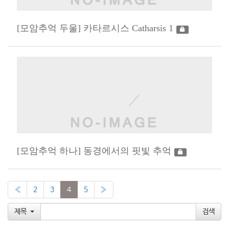
[모암추억 두울] 카타르시스 Catharsis 1
[모암추억 하나] 동경에서의 핏빛 추억
«
2
3
4
5
»
제목