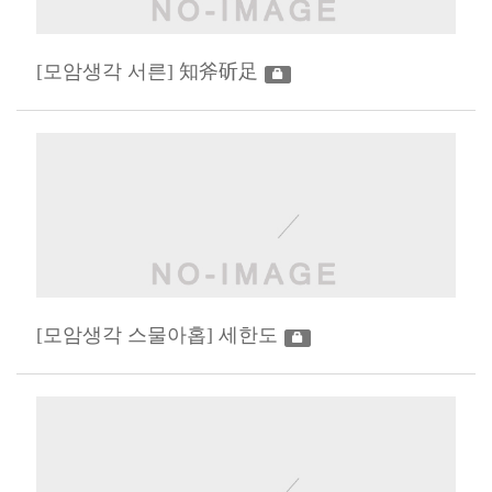
[모암생각 서른] 知斧斫足
[모암생각 스물아홉] 세한도