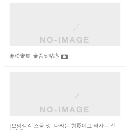
寒松齋集_金吾契帖序
[모암생각 스물 셋] 나라는 형形이고 역사는 신