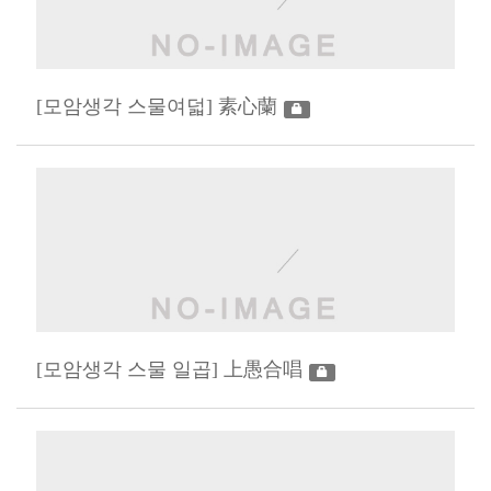
[모암생각 스물여덟] 素心蘭
[모암생각 스물 일곱] 上愚合唱