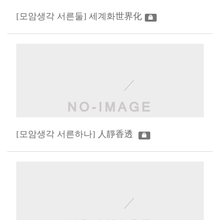
[모암생각 서른둘] 세계화世界化
[모암생각 서른하나] 人靜香透 ​​